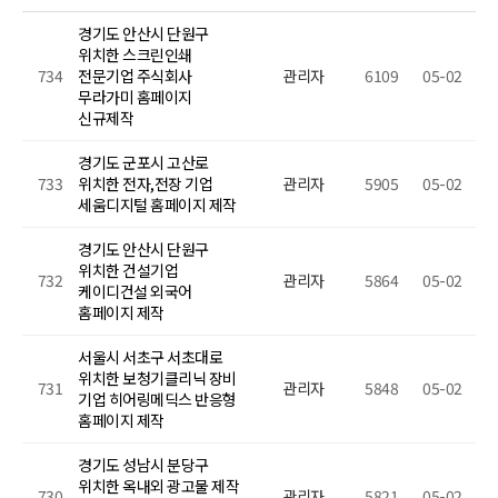
경기도 안산시 단원구
위치한 스크린인쇄
734
전문기업 주식회사
관리자
6109
05-02
무라가미 홈페이지
신규제작
경기도 군포시 고산로
733
위치한 전자,전장 기업
관리자
5905
05-02
세움디지털 홈페이지 제작
경기도 안산시 단원구
위치한 건설기업
732
관리자
5864
05-02
케이디건설 외국어
홈페이지 제작
서울시 서초구 서초대로
위치한 보청기클리닉 장비
731
관리자
5848
05-02
기업 히어링메딕스 반응형
홈페이지 제작
경기도 성남시 분당구
위치한 옥내외 광고물 제작
730
관리자
5821
05-02