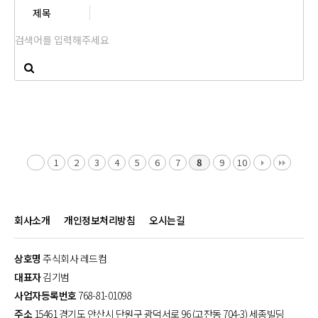
1
2
3
4
5
6
7
8
9
10
회사소개
개인정보처리방침
오시는길
상호명
주식회사 레드컴
대표자
김기범
사업자등록번호
768-81-01098
주소
15461 경기도 안산시 단원구 광덕서로 96 (고잔동 704-3) 세종빌딩